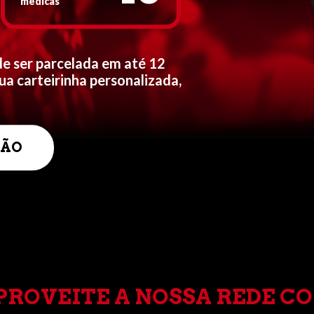
médicas
de ser parcelada em até 12
ua carteirinha personalizada,
TÃO
PROVEITE A NOSSA REDE C