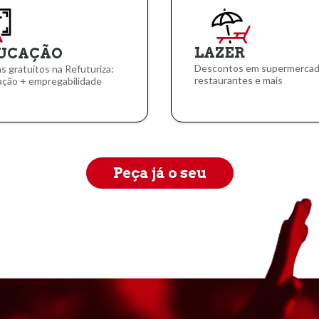
LAZER
UCAÇÃO
Descontos em supermercad
as gratuitos na Refuturiza:
restaurantes e mais
ção + empregabilidade
Peça já o seu