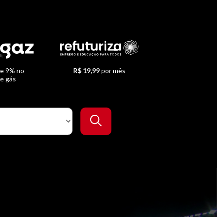
de 9% no
R$ 19,99
por mês
de gás