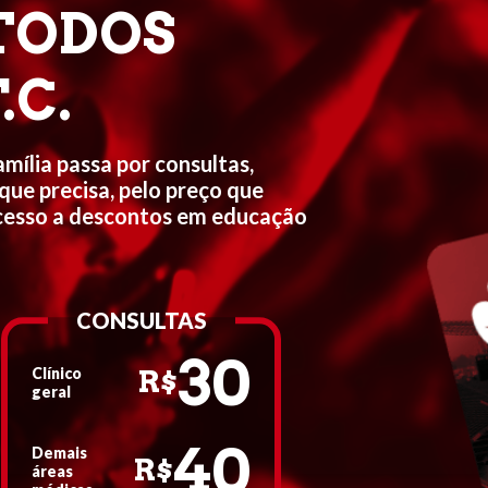
 TODOS
.C.
ília passa por consultas,
que precisa, pelo preço que
acesso a descontos em educação
CONSULTAS
30
Clínico
R$
geral
40
Demais
R$
áreas