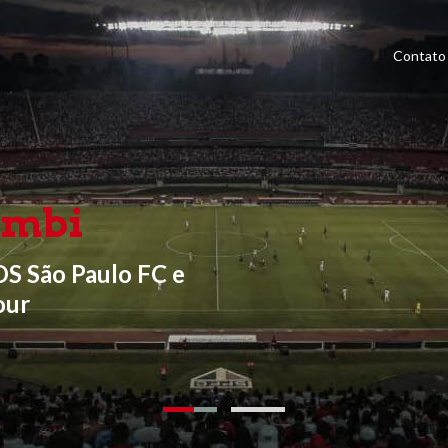
Contato
umbi
OS São Paulo FC e
our